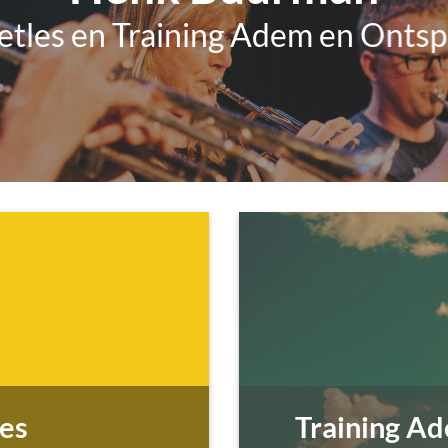
tles en Training Adem en Onts
es
Training A