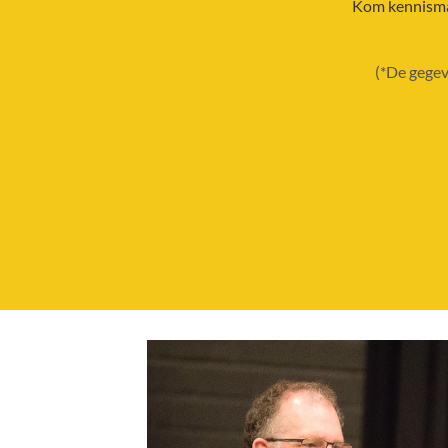
Kom kennismak
(*De gegev