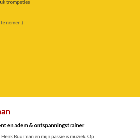
euk trompetles
 te nemen.)
man
gent en adem & ontspanningstrainer
s Henk Buurman en mijn passie is muziek. Op