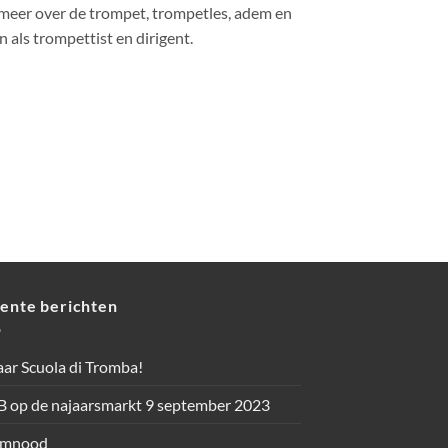
g meer over de trompet, trompetles, adem en
 als trompettist en dirigent.
ente berichten
aar Scuola di Tromba!
 op de najaarsmarkt 9 september 2023
mnood