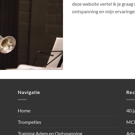
deze website vertel ik je graa
ontspanning en mijn ervaringen
Navigatie
Rec
Home
40 j
Trompetles
MCB
Training Adem en Ontspanning
Ade